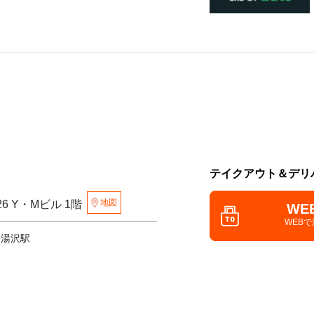
テイクアウト＆デリ
地図
26 Y・Mビル 1階
WE
WEB
 湯沢駅