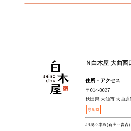
Ｎ白木屋 大曲西
住所・アクセス
〒014-0027
秋田県 大仙市 大曲通町
地図
JR奥羽本線(新庄～青森)