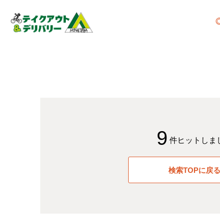
9
件ヒットしま
検索TOPに戻