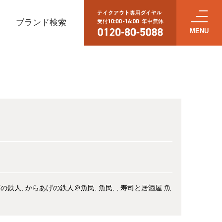
ブランド検索
げの鉄人
からあげの鉄人＠魚民
魚民
寿司と居酒屋 魚