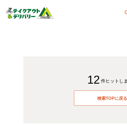
12
件ヒットし
検索TOPに戻