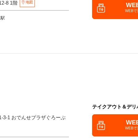
地図
2-8 1階
WE
WEB
慈駅
テイクアウト＆デリ
1-3-1 おでんせプラザぐろーぶ
WE
WEB