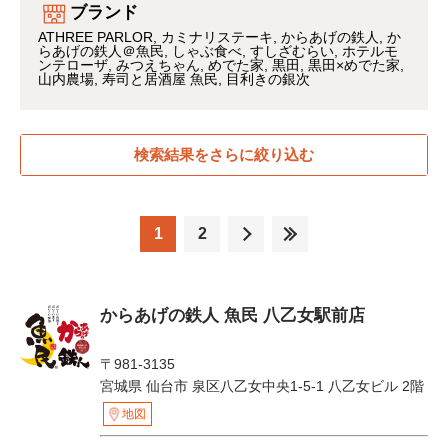
ブランド
ATHREE PARLOR
カミナリステーキ
からあげの鉄人
か
らあげの鉄人＠魚民
しゃぶ食べ
すしざむらい
ホテルモ
ンテローザ
みつえちゃん
めでた家
黒田
黒田×めでた家
山内農場
寿司と居酒屋 魚民
目利きの銀次
検索結果をさらに絞り込む
1
2
からあげの鉄人 魚民 八乙女駅前店
〒981-3135
宮城県 仙台市 泉区八乙女中央1-5-1 八乙女ビル 2階
地図