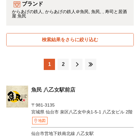
ブランド
からあげの鉄人
からあげの鉄人＠魚民
魚民
寿司と居酒
屋 魚民
検索結果をさらに絞り込む
1
2
魚民 八乙女駅前店
〒981-3135
宮城県 仙台市 泉区八乙女中央1-5-1 八乙女ビル 2階
地図
仙台市営地下鉄南北線 八乙女駅