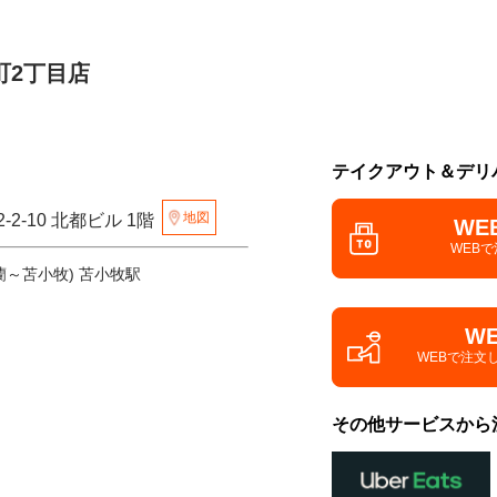
町2丁目店
テイクアウト＆デリ
地図
2-10 北都ビル 1階
WE
WEB
蘭～苫小牧) 苫小牧駅
W
WEBで注文
その他サービスから