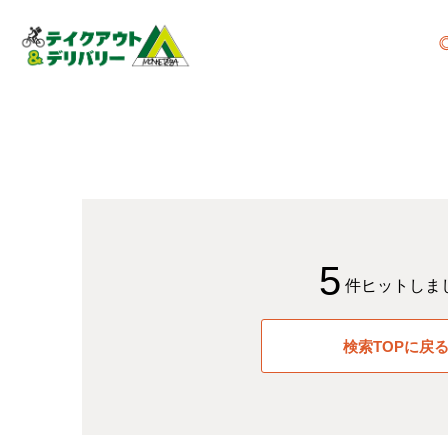
5
件ヒットしま
検索TOPに戻