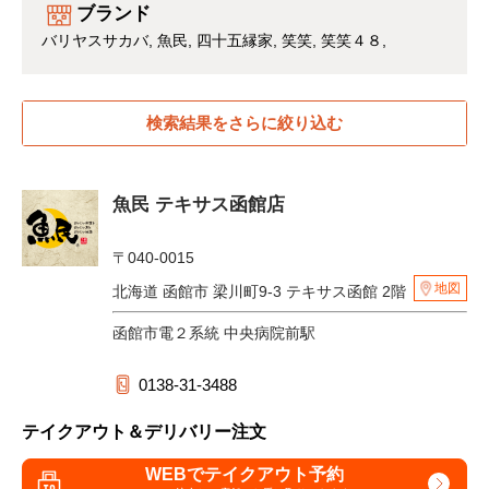
ブランド
バリヤスサカバ
魚民
四十五縁家
笑笑
笑笑４８
検索結果をさらに絞り込む
魚民 テキサス函館店
〒040-0015
地図
北海道 函館市 梁川町9-3 テキサス函館 2階
函館市電２系統 中央病院前駅
0138-31-3488
テイクアウト＆デリバリー注文
WEBでテイクアウト予約