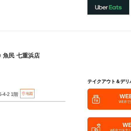
 魚民 七重浜店
テイクアウト＆デリ
地図
4-2 1階
WE
WEB
W
WEBで注文