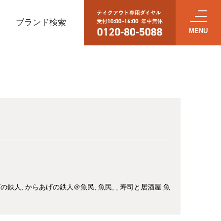
ブランド検索
げの鉄人
からあげの鉄人＠魚民
魚民
寿司と居酒屋 魚